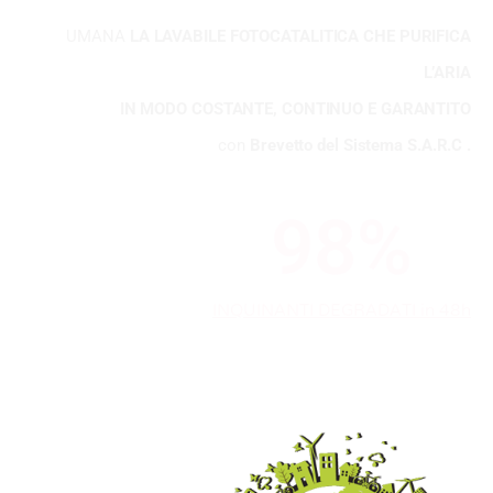
UMANA
LA LAVABILE FOTOCATALITICA CHE PURIFICA
L’ARIA
IN MODO COSTANTE, CONTINUO E GARANTITO
con
Brevetto del Sistema S.A.R.C .
98
%
INQUINANTI DEGRADATI in 48h