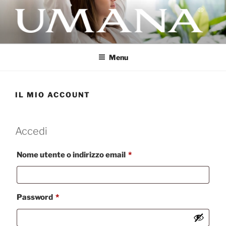
Salta
al
contenuto
UMANA
Aria Pulita nella Tua Casa
Menu
IL MIO ACCOUNT
Accedi
Richiesto
Nome utente o indirizzo email
*
Richiesto
Password
*