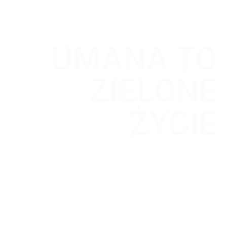
UMANA TO
ZIELONE
ŻYCIE
poprawia środowisko i życie ludzi poprzez oczyszczanie
powietrza.