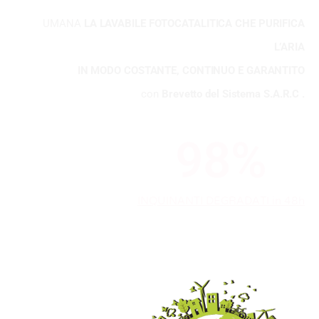
UMANA
LA LAVABILE FOTOCATALITICA CHE PURIFICA
L’ARIA
IN MODO COSTANTE, CONTINUO E GARANTITO
con
Brevetto del Sistema S.A.R.C .
98
%
INQUINANTI DEGRADATI in 48h