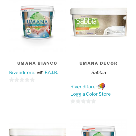
UMANA BIANCO
UMANA DECOR
Rivenditore:
F.A.I.R.
Sabbia
Questo
0
Rivenditore:
prodotto
s
Loggia Color Store
ha
u
Questo
0
più
5
prodotto
s
varianti.
ha
u
Le
più
5
opzioni