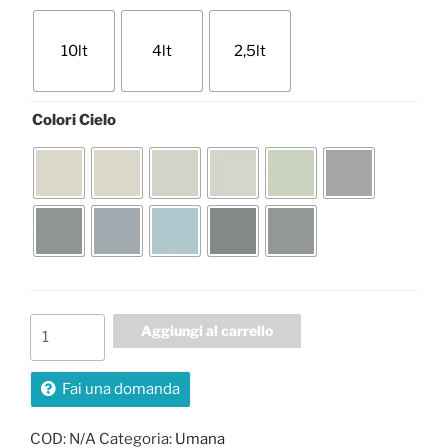
10lt
4lt
2,5lt
Colori Cielo
Umana
Aggiungi al carrello
quantità
Fai una domanda
COD:
N/A
Categoria:
Umana