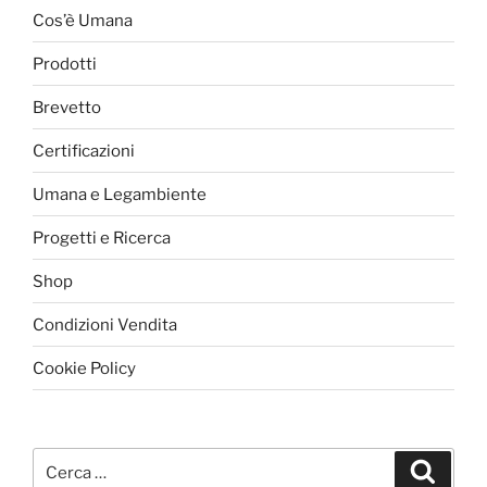
possono
possono
Cos’è Umana
essere
essere
scelte
Prodotti
scelte
nella
nella
Brevetto
pagina
pagina
del
del
Certificazioni
prodotto
prodotto
Umana e Legambiente
Progetti e Ricerca
Shop
Condizioni Vendita
Cookie Policy
Cerca:
Cerca