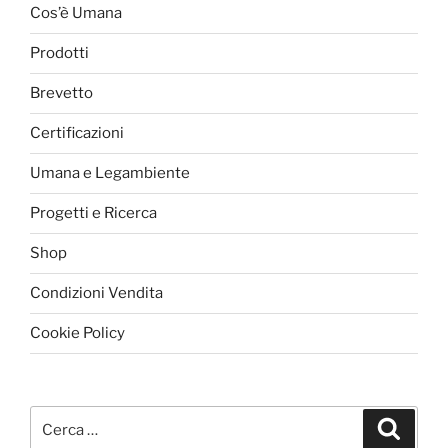
essere
possono
Cos’è Umana
scelte
essere
nella
Prodotti
scelte
pagina
nella
Brevetto
del
pagina
prodotto
del
Certificazioni
prodotto
Umana e Legambiente
Progetti e Ricerca
Shop
Condizioni Vendita
Cookie Policy
Cerca:
Cerca