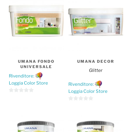
UMANA FONDO
UMANA DECOR
UNIVERSALE
Glitter
Rivenditore:
Loggia Color Store
Rivenditore:
Loggia Color Store
Questo
0
prodotto
s
Questo
0
ha
u
prodotto
s
più
5
ha
u
varianti.
più
5