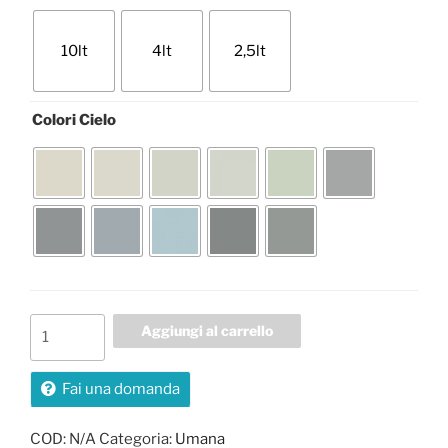
10lt
4lt
2,5lt
Colori Cielo
Umana
Aggiungi al carrello
quantità
Fai una domanda
COD:
N/A
Categoria:
Umana