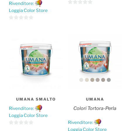
Rivenditore:
Questo
0
Loggia Color Store
prodotto
s
ha
u
Questo
0
più
5
prodotto
s
varianti.
ha
u
Le
più
5
opzioni
varianti.
possono
Le
essere
opzioni
scelte
possono
nella
essere
pagina
scelte
del
nella
UMANA SMALTO
UMANA
prodotto
pagina
Colori Tortora-Perla
Rivenditore:
del
Loggia Color Store
prodotto
Rivenditore:
Questo
0
Loggia Color Store