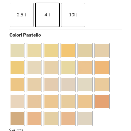
2,5lt
4lt
10lt
Colori Pastello
Svuota