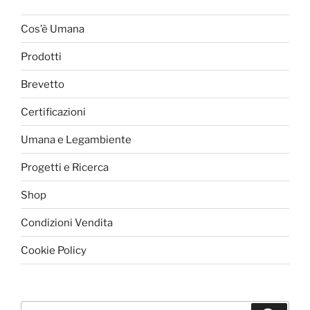
essere
opzioni
scelte
possono
Cos’è Umana
nella
essere
pagina
Prodotti
scelte
del
nella
Brevetto
prodotto
pagina
del
Certificazioni
prodotto
Umana e Legambiente
Progetti e Ricerca
Shop
Condizioni Vendita
Cookie Policy
Cerca: