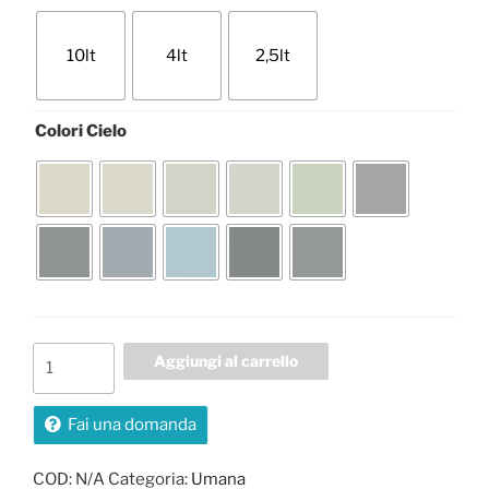
10lt
4lt
2,5lt
Colori Cielo
Umana
Aggiungi al carrello
quantità
Fai una domanda
COD:
N/A
Categoria:
Umana