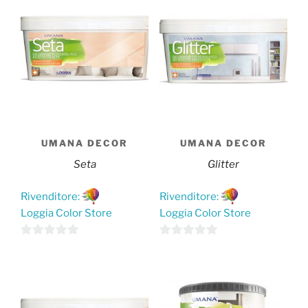
UMANA DECOR
UMANA DECOR
Seta
Glitter
Rivenditore:
Rivenditore:
Loggia Color Store
Loggia Color Store
Questo
Questo
0
0
prodotto
prodotto
s
s
ha
ha
u
u
più
più
5
5