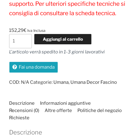
supporto. Per ulteriori specifiche tecniche si
consiglia di consultare la scheda tecnica.
152,29
€
Iva Inclusa
Umana
Aggiungi al carrello
Decor
quantità
L'articolo verrà spedito in 1-3 giorni lavorativi
Fai una domanda
COD:
N/A
Categorie:
Umana
,
Umana Decor Fascino
Descrizione
Informazioni aggiuntive
Recensioni (0)
Altre offerte
Politiche del negozio
Richieste
Descrizione