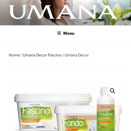
Salta
al
contenuto
UMANA
Aria Pulita nella Tua Casa
Menu
Home
/
Umana Decor Fascino
/ Umana Decor