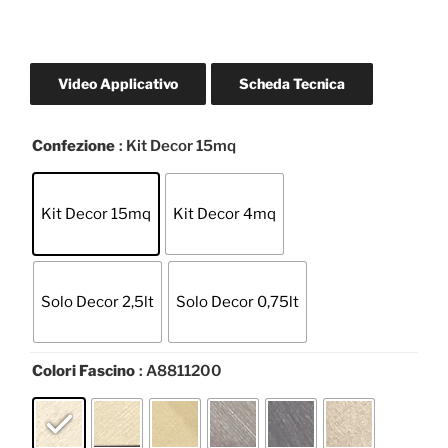
s
u
5
Video Applicativo
Scheda Tecnica
Confezione
: Kit Decor 15mq
Kit Decor 15mq
Kit Decor 4mq
Solo Decor 2,5lt
Solo Decor 0,75lt
Colori Fascino
: A8811200