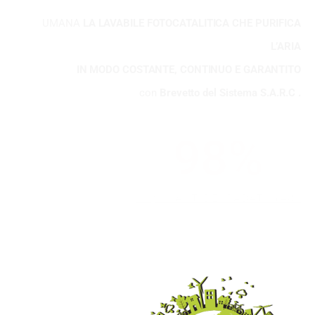
UMANA
LA LAVABILE FOTOCATALITICA CHE PURIFICA
L’ARIA
IN MODO COSTANTE, CONTINUO E GARANTITO
con
Brevetto del Sistema S.A.R.C .
98
%
INQUINANTI DEGRADATI in 48h