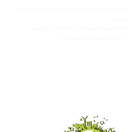
UMANA
LA LAVABILE FOTOCATALITICA CHE PURIFICA
L’ARIA
IN MODO COSTANTE, CONTINUO E GARANTITO
con
Brevetto del Sistema S.A.R.C .
98
%