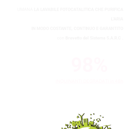
UMANA
LA LAVABILE FOTOCATALITICA CHE PURIFICA
L’ARIA
IN MODO COSTANTE, CONTINUO E GARANTITO
con
Brevetto del Sistema S.A.R.C .
98
%
INQUINANTI DEGRADATI in 48h