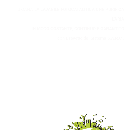
UMANA
LA LAVABILE FOTOCATALITICA CHE PURIFICA
L’ARIA
IN MODO COSTANTE, CONTINUO E GARANTITO
con
Brevetto del Sistema S.A.R.C .
98
%