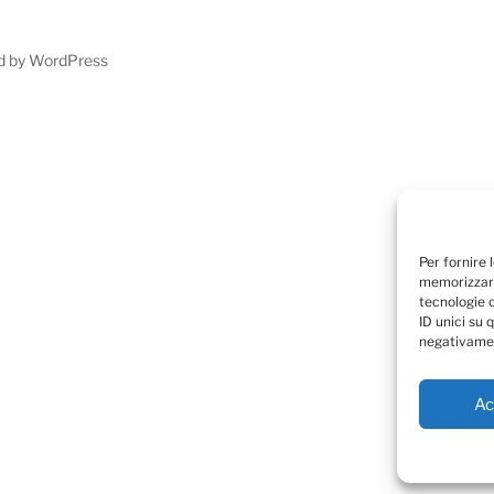
d by WordPress
Per fornire 
memorizzare
tecnologie 
ID unici su 
negativamen
Ac