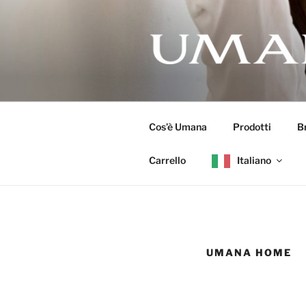
UMANA
Aria Pulita nella Tua Casa
Cos’è Umana
Prodotti
B
Carrello
Italiano
UMANA HOME