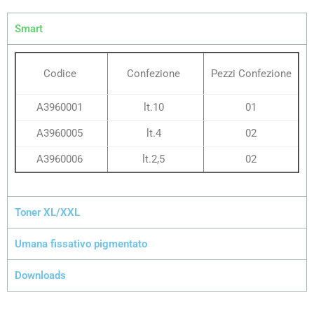
Smart
Codice
Confezione
Pezzi Confezione
A3960001
lt.10
01
A3960005
lt.4
02
A3960006
lt.2,5
02
Toner XL/XXL
Umana fissativo pigmentato
Downloads