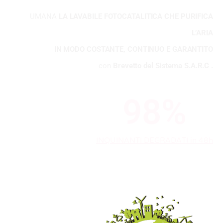
UMANA
LA LAVABILE FOTOCATALITICA CHE PURIFICA
L’ARIA
IN MODO COSTANTE, CONTINUO E GARANTITO
con
Brevetto del Sistema S.A.R.C .
98
%
INQUINANTI DEGRADATI in 48h