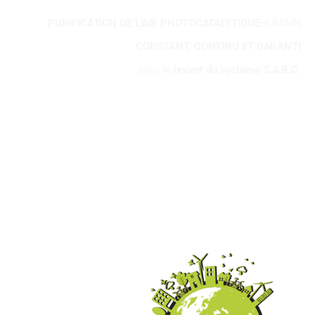
PURIFICATION DE L'AIR PHOTOCATALYTIQUE
HUMAIN
CONSTANT, CONTINU ET GARANTI
avec le
brevet du système S.A.R.C.
98
%