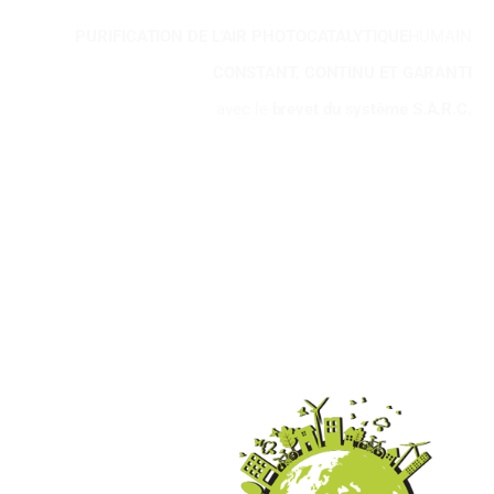
PURIFICATION DE L'AIR PHOTOCATALYTIQUE
HUMAIN
CONSTANT, CONTINU ET GARANTI
avec le
brevet du système S.A.R.C.
98
%