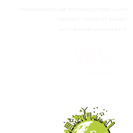
PURIFICATION DE L'AIR PHOTOCATALYTIQUE
HUMAIN
CONSTANT, CONTINU ET GARANTI
avec le
brevet du système S.A.R.C.
98
%
POLLUANTS DEGRADES en 48h