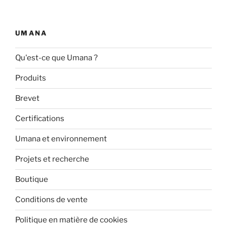
plusieurs
plusieurs
r
r
variantes.
variantes.
5
5
Les
Les
UMANA
options
options
peuvent
peuvent
Qu'est-ce que Umana ?
être
être
Produits
choisies
choisies
sur
sur
Brevet
la
la
page
page
Certifications
du
du
Umana et environnement
produit
produit
Projets et recherche
Boutique
Conditions de vente
Politique en matière de cookies