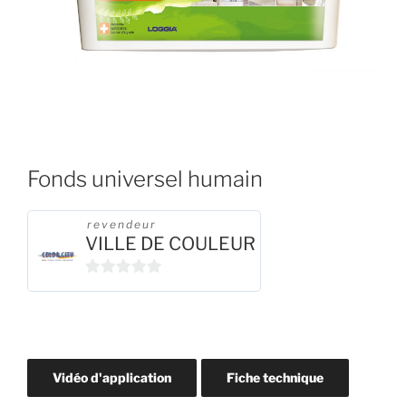
Fonds universel humain
revendeur
VILLE DE COULEUR
0
s
u
r
5
Vidéo d'application
Fiche technique