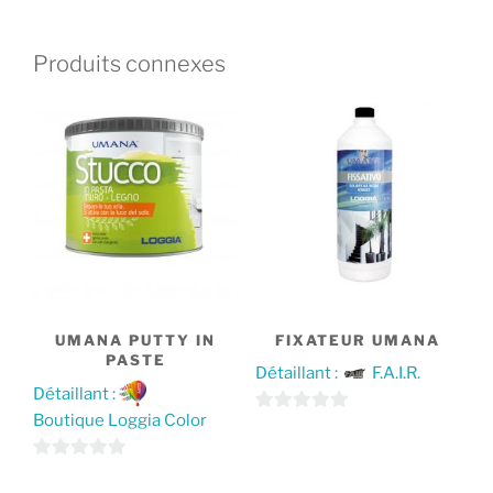
Produits connexes
UMANA PUTTY IN
FIXATEUR UMANA
PASTE
Détaillant :
F.A.I.R.
Détaillant :
Boutique Loggia Color
Ce
0
produit
s
Ce
0
a
u