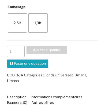
Emballage
2,5lt
1,3lt
Quantité
Ajouter au panier
de
fonds
Poser une question
universel
humain
COD :
N/A
Catégories :
Fonds universel d'
Umana,
Umana
Description
Informations complémentaires
Examens (0)
Autres offres