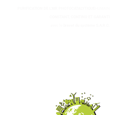
PURIFICATION DE L'AIR PHOTOCATALYTIQUE
HUMAIN
CONSTANT, CONTINU ET GARANTI
avec le
brevet du système S.A.R.C.
98
%